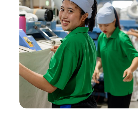
プ
ラ
イ
工
場