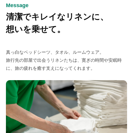
採
Message
用
清潔でキレイなリネンに、
情
想いを乗せて。
報
2024
年
真っ白なベッドシーツ、タオル、ルームウェア。
12
旅行先の部屋で出会うリネンたちは、寛ぎの時間や安眠時
月
に、旅の疲れを癒す支えになってくれます。
18
日
by
kikuya-
lscom