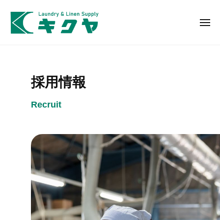
株
ー
コ
式
ン
会
メ
ニ
テ
社
ュ
株
ー
人
ン
キ
式
を
ク
ツ
繋
ヤ
会
へ
採用情報
ぎ
社
ス
清
キ
キ
Recruit
潔
ク
ッ
で
プ
ヤ
貢
献
す
る
リ
ネ
ン
サ